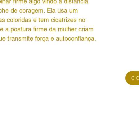
ar firme algo vindo à distância.
nche de coragem. Ela usa um
s coloridas e tem cicatrizes no
 e a postura firme da mulher criam
 transmite força e autoconfiança.
C