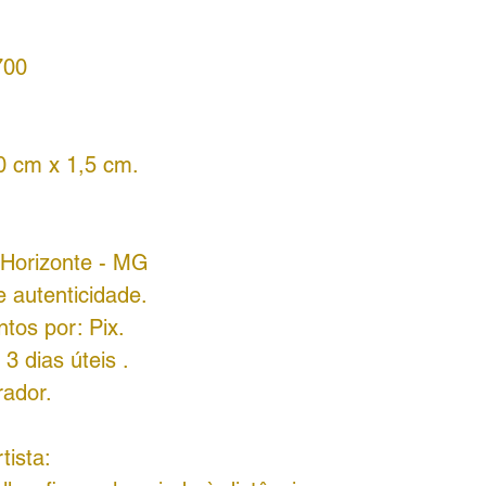
700
0 cm x 1,5 cm.
o Horizonte - MG
 autenticidade.
tos por: Pix.
3 dias úteis .
rador.
tista: