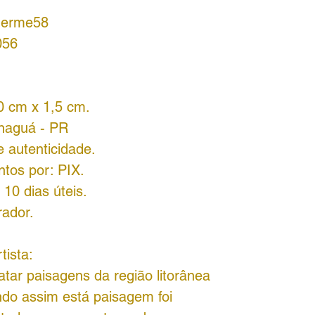
lherme58
056
0 cm x 1,5 cm.
anaguá - PR
 autenticidade.
tos por: PIX.
10 dias úteis.
rador.
tista:
atar paisagens da região litorânea
ndo assim está paisagem foi