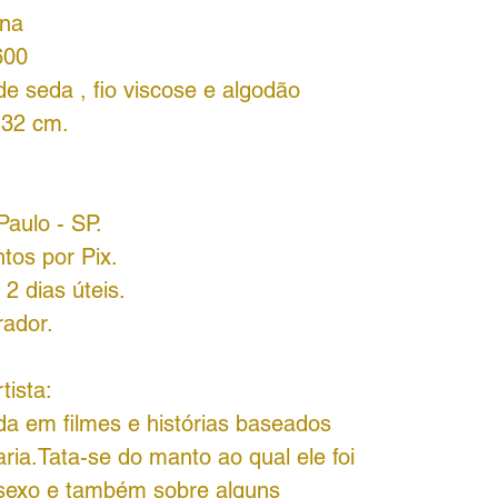
ona
600
 de seda , fio viscose e algodão
 32 cm.
Paulo - SP.
tos por Pix.
2 dias úteis.
rador.
tista:
da em filmes e histórias baseados
ria.Tata-se do manto ao qual ele foi
 sexo e também sobre alguns