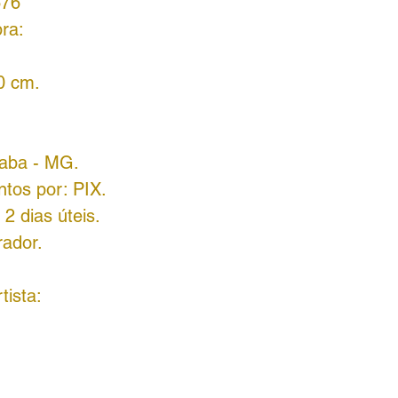
676
ra:
0 cm.
raba - MG.
tos por: PIX.
2 dias úteis.
rador.
tista: