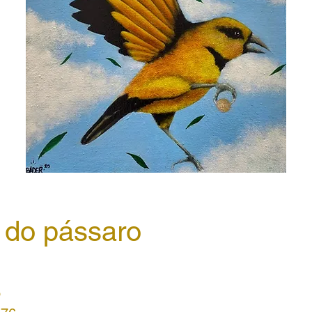
 do pássaro
o