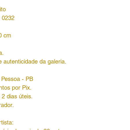
ito
 0232
50 cm
a.
 autenticidade da galeria.
o Pessoa - PB
tos por Pix.
2 dias úteis.
rador.
tista: