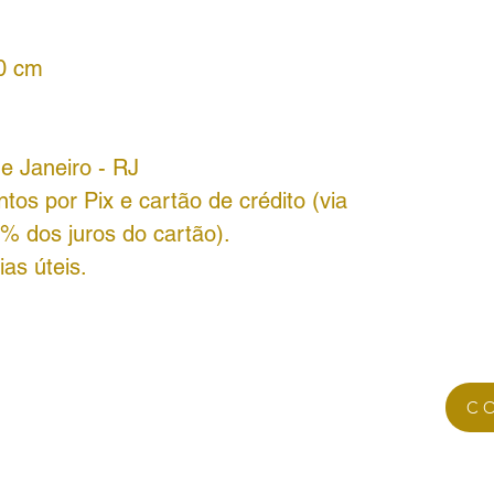
40 cm
de Janeiro - RJ
os por Pix e cartão de crédito (via
% dos juros do cartão).
as úteis.
C