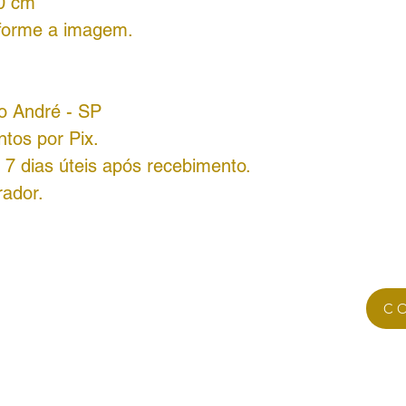
40
cm
forme a imagem.
o André - SP
tos por Pix.
7 dias úteis após recebimento.
rador.
C