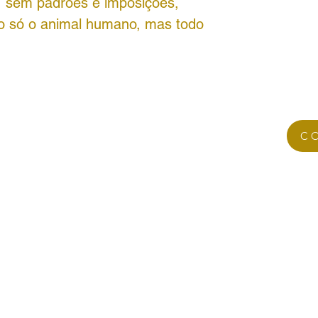
, sem padrões e imposições,
ão só o animal humano, mas todo
C