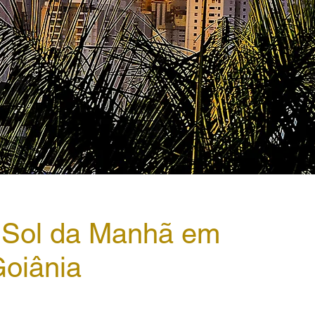
 Sol da Manhã em
oiânia