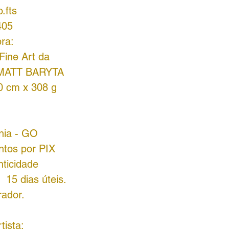
.fts
405
ra:
 Fine Art da
 MATT BARYTA
0 cm x 308 g
ânia - GO
ntos por PIX
nticidade
 15 dias úteis.
rador.
tista: