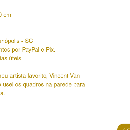
80 cm
anópolis - SC
tos por PayPal e Pix.
as úteis.
eu artista favorito, Vincent Van
e usei os quadros na parede para
ta.