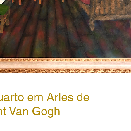
uarto em Arles de
nt Van Gogh