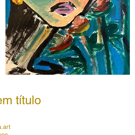
m título
.art