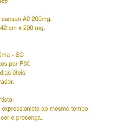
088
el canson A2 200mg.
a 42 cm x 200 mg.
iúma - SC
tos por PIX.
ias úteis.
rador.
tista:
s expressionista ao mesmo tempo
cor e presença.