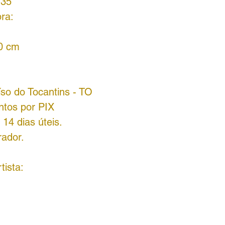
135
ra:
70 cm
íso do Tocantins - TO
ntos por PIX
14 dias úteis.
rador.
tista: