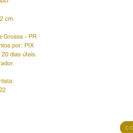
8447
52 cm.
ta Grossa - PR
ntos por: PIX
20 dias úteis.
rador.
tista:
22
C