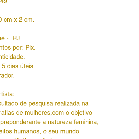
949
0 cm x 2 cm.
aé - RJ
tos por: Pix.
nticidade.
5 dias úteis.
rador.
tista:
sultado de pesquisa realizada na
grafias de mulheres,com o objetivo
preponderante a natureza feminina,
eitos humanos, o seu mundo