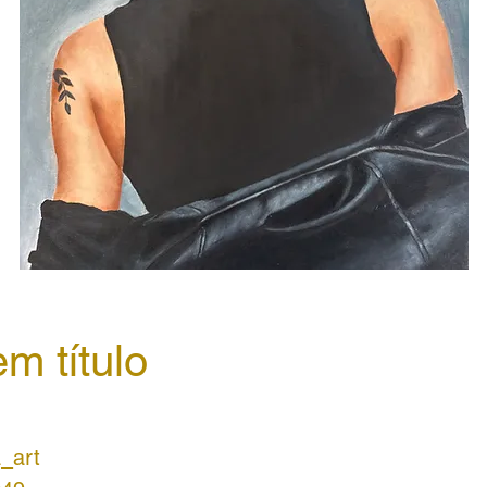
m título
_art