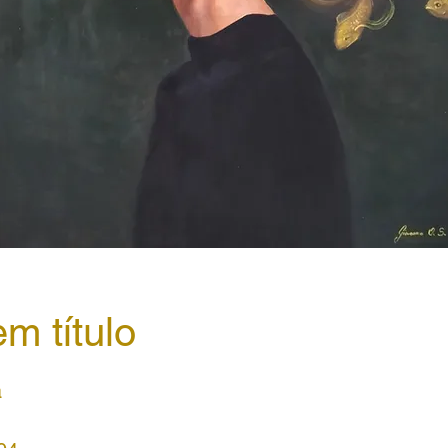
m título
a