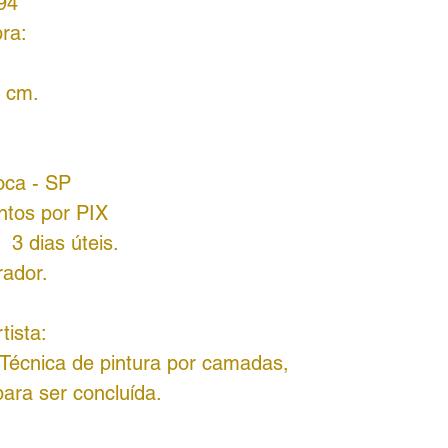
94
ra:
0 cm.
oca - SP
ntos por PIX
 3 dias úteis.
rador.
tista:
 Técnica de pintura por camadas,
ara ser concluída.