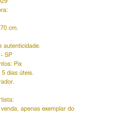
929
ra:
 70 cm.
 autenticidade.
 - SP
ntos: Pix
5 dias úteis.
rador.
rtista:
a venda, apenas exemplar do