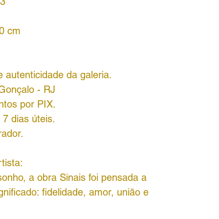
23
40 cm
 autenticidade da galeria.
 Gonçalo - RJ
ntos por PIX.
7 dias úteis.
rador.
tista:
sonho, a obra Sinais foi pensada a
gnificado: fidelidade, amor, união e