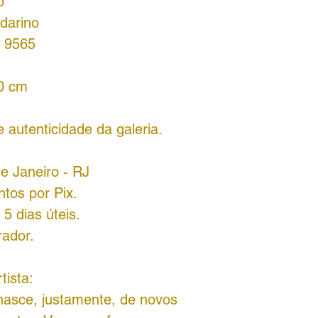
o
darino
 9565
50 cm
 autenticidade da galeria.
de Janeiro - RJ
tos por Pix.
5 dias úteis.
rador.
tista:
nasce, justamente, de novos