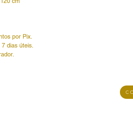
 120 cm
tos por Pix.
7 dias úteis.
rador
.
C