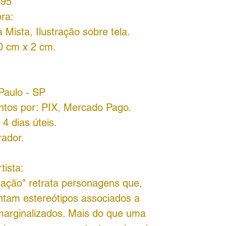
695
ra:
 Mista, Ilustração sobre tela.
0 cm x 2 cm.
Paulo - SP
ntos por:
PIX, Mercado Pago.
4 dias úteis.
rador.
tista:
mação" retrata personagens que,
ntam estereótipos associados a
marginalizados. Mais do que uma