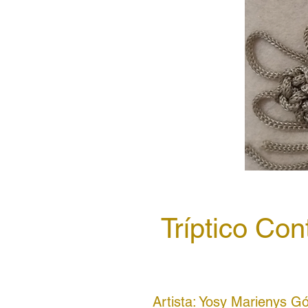
Tríptico Co
Artista: Yosy Marienys G