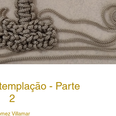
ntemplação - Parte
2
ómez Villamar