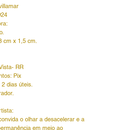
illamar
924
ra:
ro.
8 cm x 1,5 cm.
Vista- RR
ntos: Pix
2 dias úteis.
rador.
rtista:
convida o olhar a desacelerar e a
 permanência em meio ao