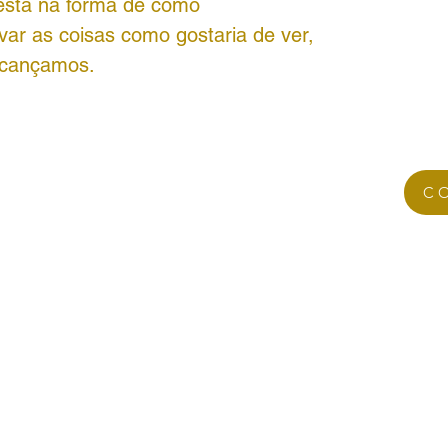
o esta na forma de como
ar as coisas como gostaria de ver,
lcançamos.
C