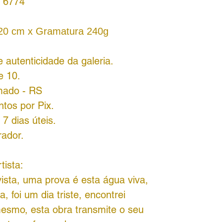
 6774
120 cm x Gramatura 240g
 autenticidade da galeria.
e 10.
amado - RS
tos por Pix.
7 dias úteis.
rador.
tista:
vista, uma prova é esta água viva,
, foi um dia triste, encontrei
mesmo, esta obra transmite o seu