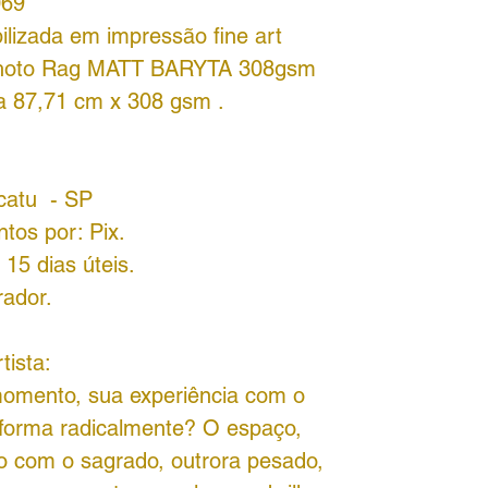
069
bilizada em impressão fine art
hoto Rag MATT BARYTA 308gsm
a 87,71 cm x 308 gsm .
ucatu - SP
tos por: Pix.
15 dias úteis.
rador.
tista:
omento, sua experiência com o
sforma radicalmente? O espaço,
o com o sagrado, outrora pesado,