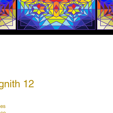
gnith 12
tes