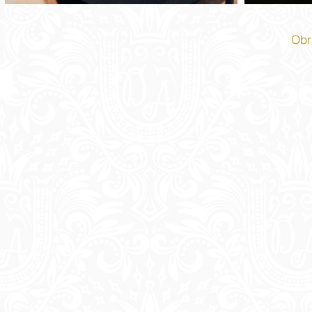
Obr
Soturna Realeza
Poder