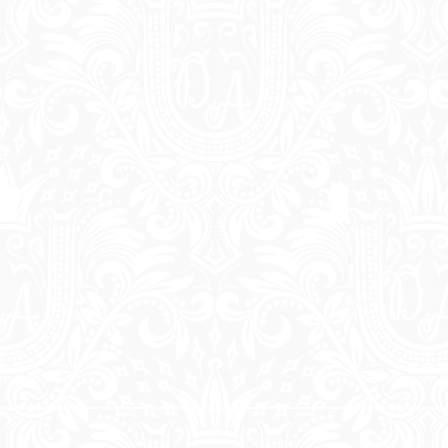
Velho ro rio no por do sol
Urucum