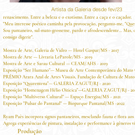
Artista da Galeria desde fev/23
renascimento. Entre a beleza e o exotismo. Entre a caça e o caçador.
"Meu interesse poético caminha pela provocação, pergunto-me, "Quem
Sou pantaneiro, sul-mato-grossense, pardo e afrodescendente... Mas, o
consigo digerir".
Mostra de Arte, Galeria de Vidro — Hotel Gaspar/MS - 2017
Mostra de Arte — Livraria LeParole/MS - 2019
Mostra de Arte e Sarau Cultural — CEAM/AHS - 2019
Exposição “Ser Humano”— Museu de Arte Contemporânea do Mato
PRÊMIO Arara Azul de Artes Visuais, Fundação de Cultura de Mato G
Exposição “Quarentena”— GALERIA ZAGUT/RJ - 2020
Exposição “Homenagem Hélio Oiticica”—GALERIA ZAGUT/RJ - 20
Exposição "Multiverso Cultural" — Espaço Energisa/MS - 2021
Exposição "Pulsar do Pantanal" — Bioparque Pantanal/MS -2022
Ryam Paès incorpora signos pantaneiros, mesclando fauna e flora aos 
Agrega experiências de pintura, instalação e performance à gêneros
Produção