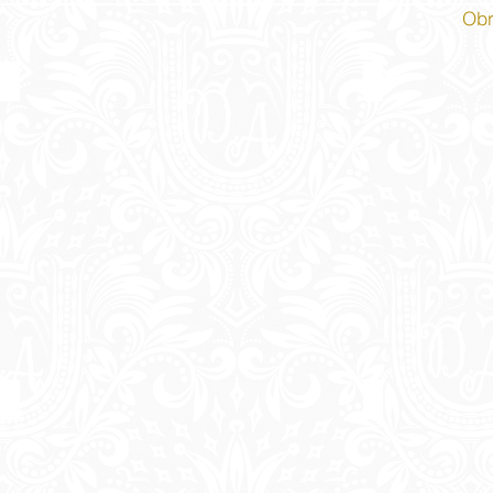
Obr
Configuração I
Fera feminina
Cabelo arte
Asas para libe